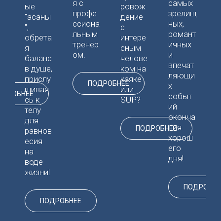
а
я с
самых
ые
ровож
профе
зрелищ
"асаны
дение
т
д
ссиона
ных,
",
с
й
льным
романт
обрета
интере
"
е
тренер
ичных
я
сным
в
ом.
и
баланс
челове
Д
.
впечат
в душе,
ком на
а
ляющи
прислу
каяке
ПОДРОБНЕЕ
х
шивая
или
ОДРОБНЕЕ
событ
сь к
SUP?
ий
телу
оконча
для
ния
ПОДРОБНЕЕ
равнов
хорош
есия
его
на
дня!
воде
жизни!
ПОДРОБНЕ
ПОДРОБНЕЕ