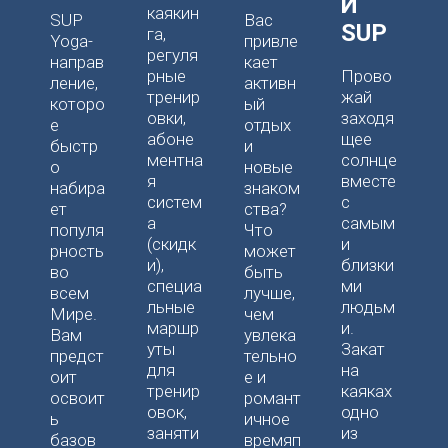
И
х
каякин
SUP
Вас
SUP
га,
Yoga-
привле
И
х
регуля
направ
кает
и
рные
Прово
ление,
активн
е
с
тренир
жай
которо
ый
п
овки,
заходя
е
отдых
к
а
абоне
щее
быстр
и
к
а
ментна
солнце
о
новые
/
т
я
вместе
набира
знаком
б
систем
с
ет
ства?
"
.
а
самым
популя
Что
і
(скидк
и
рность
может
І
и),
близки
во
быть
"
специа
ми
всем
лучше,
льные
людьм
Мире.
чем
в
у
маршр
и.
Вам
увлека
"
х
уты
Закат
предст
тельно
в
для
на
оит
е и
З
тренир
каяках
освоит
романт
ы
в
овок,
одно
ь
ичное
"
заняти
из
базов
времяп
в