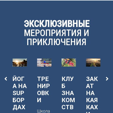
ЭКСКЛЮЗИВНЫЕ
МЕРОПРИЯТИЯ И
ПРИКЛЮЧЕНИЯ
ЙОГ
ТРЕ
КЛУ
ЗАК
А НА
НИР
Б
АТ
SUP
ОВК
ЗНА
НА
Я
БОР
И
КОМ
КАЯ
ДАХ
СТВ
КАХ
Школа